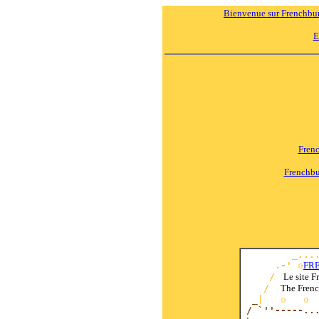
Bienvenue sur Frenchbu
E
Fren
Frenchbu
    _....
      .-' 
o
FR
     /
    Le site 
    /  
The Frenc
_
|   
o   o 
/ `''-----...