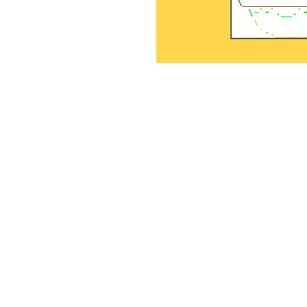
 \___________
 \~`-`.__.`
  \         
     `-._____